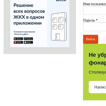
Имя пользова
Пароль
*
Войти
Не уб
фона
Столкну
Напис