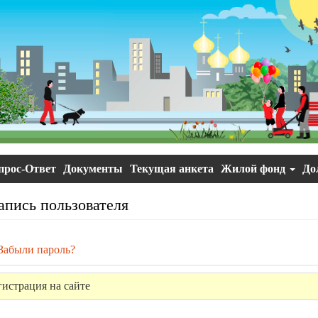
прос-Ответ
Документы
Текущая анкета
Жилой фонд
До
апись пользователя
ивная
Забыли пароль?
ка)
гистрация на сайте