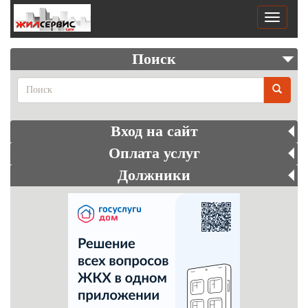
Перейти
к
Toggle
основному
navigati
содержанию
Поиск
Поиск
Вход на сайт
Оплата услуг
Должники