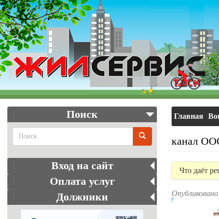
Перейти
к
основному
содержанию
Поиск
Главная
Во
канал ОО
Поиск
Вход на сайт
Что даёт ре
Оплата услуг
Опубликовано 
Должники