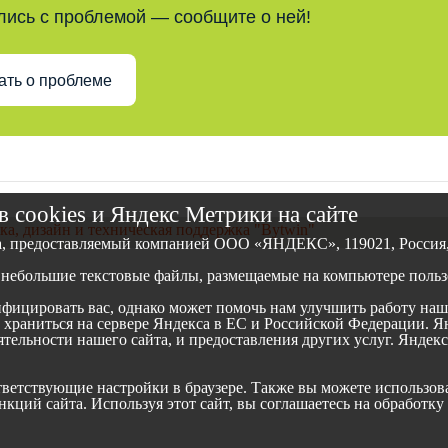
лись с проблемой — сообщите о ней!
ать о проблеме
 cookies и Яндекс Метрики на сайте
ка, дизайн и техническая поддержка "Bytwin"
а, предоставляемый компанией ООО «ЯНДЕКС», 119021, Россия, М
небольшие текстовые файлы, размещаемые на компьютере пользо
ицировать вас, однако может помочь нам улучшить работу наше
и храниться на сервере Яндекса в ЕС и Российской Федерации. 
еятельности нашего сайта, и предоставления других услуг. Янде
оответствующие настройки в браузере. Также вы можете использ
кций сайта. Используя этот сайт, вы соглашаетесь на обработку