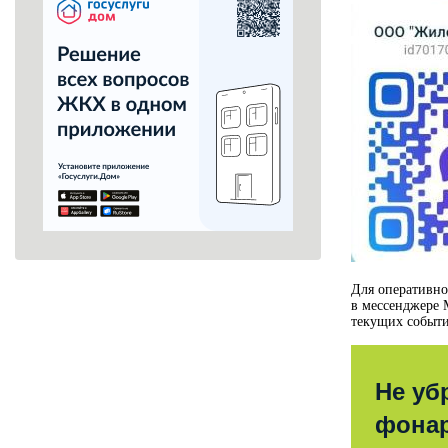
Для оперативно
в мессенджере
текущих событ
Не уб
фона