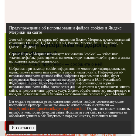
Предупреждение об использовании файлов cookies и Яндекс
Метрики на сайте
Этот сайт использует сервис веб-аналитики Яндекс Метрика, предоставляемый
компанией ООО «ЯНДЕКС», 119021, Россия, Москва, ул. Л. Толстого, 16
Не убран мусор, яма на дороге, не
(далее — Яндекс).
горит фонарь?
Сервис Яндекс Метрика использует технологию “cookie” — небольшие
текстовые файлы, размещаемые на компьютере пользователей с целью анализа
их пользовательской активности.
Столкнулись с проблемой — сообщите о ней!
Собранная при помощи cookie информация не может идентифицировать вас,
однако может помочь нам улучшить работу нашего сайта. Информация об
использовании вами данного сайта, собранная при помощи cookie, будет
передаваться Яндексу и храниться на сервере Яндекса в ЕС и Российской
Написать о проблеме
Федерации. Яндекс будет обрабатывать эту информацию для оценки
использования вами сайта, составления для нас отчетов о деятельности нашего
сайта, и предоставления других услуг. Яндекс обрабатывает эту информацию в
порядке, установленном в условиях использования сервиса Яндекс Метрика.
Вы можете отказаться от использования cookies, выбрав соответствующие
настройки в браузере. Также вы можете использовать инструмент —
https://yandex.ru/support/metrika/general/opt-out.html
Однако это может повлиять
на работу некоторых функций сайта. Используя этот сайт, вы соглашаетесь на
обработку данных о вас Яндексом в порядке и целях, указанных выше.
Я согласен
Разработка, дизайн и техническая поддержка "Bytwin"