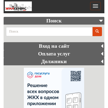
Перейти
к
Toggle
основному
navigati
содержанию
Поиск
Поиск
Вход на сайт
Оплата услуг
Должники