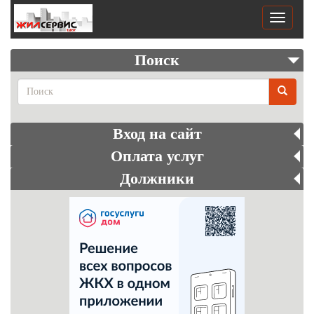
Перейти
к
Toggle
основному
navigati
содержанию
Поиск
Поиск
Вход на сайт
Оплата услуг
Должники