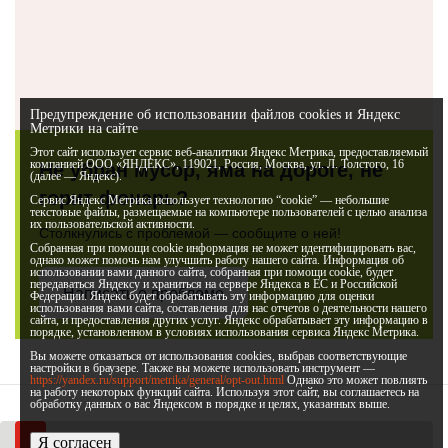
Предупреждение об использовании файлов cookies и Яндекс
Метрики на сайте
Этот сайт использует сервис веб-аналитики Яндекс Метрика, предоставляемый
компанией ООО «ЯНДЕКС», 119021, Россия, Москва, ул. Л. Толстого, 16
Не убран мусор, яма на дороге, не
(далее — Яндекс).
горит фонарь?
Сервис Яндекс Метрика использует технологию “cookie” — небольшие
текстовые файлы, размещаемые на компьютере пользователей с целью анализа
их пользовательской активности.
Столкнулись с проблемой — сообщите о ней!
Собранная при помощи cookie информация не может идентифицировать вас,
однако может помочь нам улучшить работу нашего сайта. Информация об
использовании вами данного сайта, собранная при помощи cookie, будет
передаваться Яндексу и храниться на сервере Яндекса в ЕС и Российской
Написать о проблеме
Федерации. Яндекс будет обрабатывать эту информацию для оценки
использования вами сайта, составления для нас отчетов о деятельности нашего
сайта, и предоставления других услуг. Яндекс обрабатывает эту информацию в
порядке, установленном в условиях использования сервиса Яндекс Метрика.
Вы можете отказаться от использования cookies, выбрав соответствующие
настройки в браузере. Также вы можете использовать инструмент —
https://yandex.ru/support/metrika/general/opt-out.html
Однако это может повлиять
на работу некоторых функций сайта. Используя этот сайт, вы соглашаетесь на
обработку данных о вас Яндексом в порядке и целях, указанных выше.
Я согласен