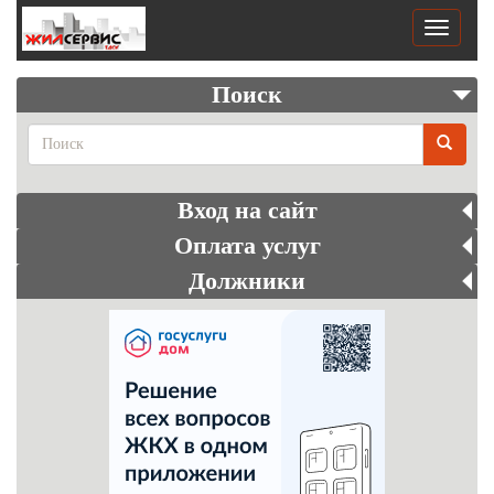
Перейти
к
Toggle
основному
navigati
содержанию
Поиск
Поиск
Вход на сайт
Оплата услуг
Должники