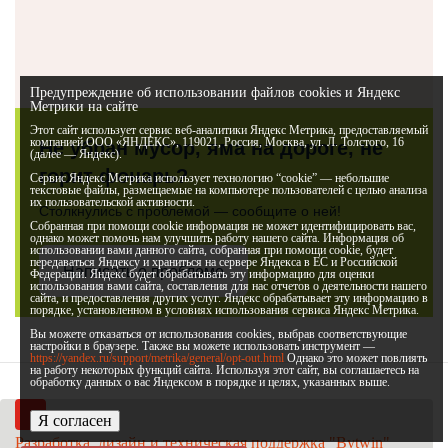
Предупреждение об использовании файлов cookies и Яндекс
Метрики на сайте
Этот сайт использует сервис веб-аналитики Яндекс Метрика, предоставляемый
компанией ООО «ЯНДЕКС», 119021, Россия, Москва, ул. Л. Толстого, 16
Не убран мусор, яма на дороге, не
(далее — Яндекс).
горит фонарь?
Сервис Яндекс Метрика использует технологию “cookie” — небольшие
текстовые файлы, размещаемые на компьютере пользователей с целью анализа
их пользовательской активности.
Столкнулись с проблемой — сообщите о ней!
Собранная при помощи cookie информация не может идентифицировать вас,
однако может помочь нам улучшить работу нашего сайта. Информация об
использовании вами данного сайта, собранная при помощи cookie, будет
передаваться Яндексу и храниться на сервере Яндекса в ЕС и Российской
Написать о проблеме
Федерации. Яндекс будет обрабатывать эту информацию для оценки
использования вами сайта, составления для нас отчетов о деятельности нашего
сайта, и предоставления других услуг. Яндекс обрабатывает эту информацию в
порядке, установленном в условиях использования сервиса Яндекс Метрика.
Вы можете отказаться от использования cookies, выбрав соответствующие
настройки в браузере. Также вы можете использовать инструмент —
https://yandex.ru/support/metrika/general/opt-out.html
Однако это может повлиять
на работу некоторых функций сайта. Используя этот сайт, вы соглашаетесь на
обработку данных о вас Яндексом в порядке и целях, указанных выше.
Я согласен
Разработка, дизайн и техническая поддержка "Bytwin"