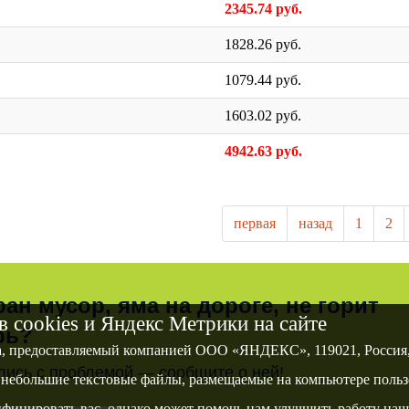
2345.74 руб.
1828.26 руб.
1079.44 руб.
1603.02 руб.
4942.63 руб.
первая
назад
1
2
ран мусор, яма на дороге, не горит
 cookies и Яндекс Метрики на сайте
рь?
а, предоставляемый компанией ООО «ЯНДЕКС», 119021, Россия, М
лись с проблемой — сообщите о ней!
небольшие текстовые файлы, размещаемые на компьютере пользо
ицировать вас, однако может помочь нам улучшить работу наше