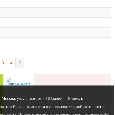
3
4
5
Решаем вместе
осква, ул. Л. Толстого, 16 (далее — Яндекс).
вателей с целью анализа их пользовательской активности.
го сайта. Информация об использовании вами данного сайта,