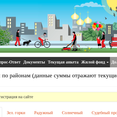
прос-Ответ
Документы
Текущая анкета
Жилой фонд
До
по районам (данные суммы отражают текущие 
гистрация на сайте
Зел. горки
Радужный
Солнечный
Судебный про