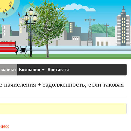
лжники
Компания
Контакты
начисления + задолженность, если таковая
цесс