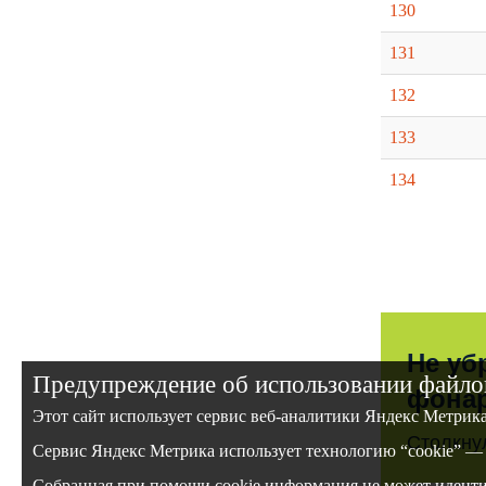
130
131
132
133
134
Не уб
Предупреждение об использовании файлов
фона
Этот сайт использует сервис веб-аналитики Яндекс Метрик
Столкну
Сервис Яндекс Метрика использует технологию “cookie” — 
Собранная при помощи cookie информация не может идентиф