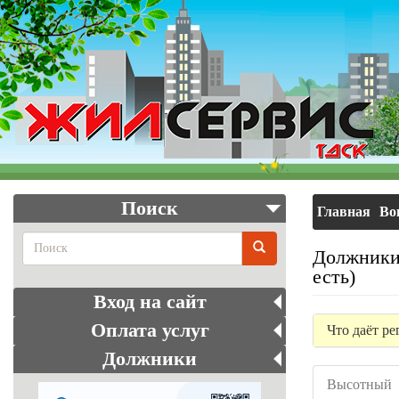
Перейти
к
основному
содержанию
Поиск
Главная
Во
Должники 
есть)
Поиск
Вход на сайт
Оплата услуг
Что даёт ре
Должники
Высотный